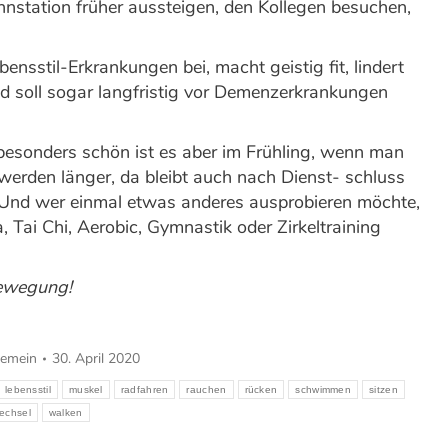
hnstation früher aussteigen, den Kollegen besuchen,
ensstil-Erkrankungen bei, macht geistig fit, lindert
 soll sogar langfristig vor Demenzerkrankungen
esonders schön ist es aber im Frühling, wenn man
 werden länger, da bleibt auch nach Dienst- schluss
t. Und wer einmal etwas anderes ausprobieren möchte,
, Tai Chi, Aerobic, Gymnastik oder Zirkeltraining
Bewegung!
gemein
30. April 2020
lebensstil
muskel
radfahren
rauchen
rücken
schwimmen
sitzen
wechsel
walken