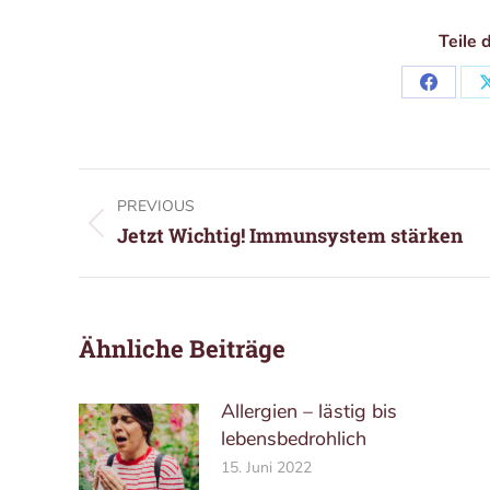
Teile 
Share
on
Facebo
Post
PREVIOUS
navigation
Previous
Jetzt Wichtig! Immunsystem stärken
post:
Ähnliche Beiträge
Allergien – lästig bis
lebensbedrohlich
15. Juni 2022