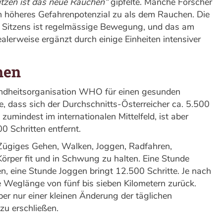
itzen ist das neue Rauchen“
gipfelte. Manche Forscher
in höheres Gefahrenpotenzial zu als dem Rauchen. Die
s Sitzens ist regelmässige Bewegung, und das am
ealerweise ergänzt durch einige Einheiten intensiver
hen
sundheitsorganisation WHO für einen gesunden
te, dass sich der Durchschnitts-Österreicher ca. 5.500
zumindest im internationalen Mittelfeld, ist aber
 Schritten entfernt.
 Zügiges Gehen, Walken, Joggen, Radfahren,
örper fit und in Schwung zu halten. Eine Stunde
n, eine Stunde Joggen bringt 12.500 Schritte. Je nach
e Weglänge von fünf bis sieben Kilometern zurück.
ber nur einer kleinen Änderung der täglichen
u erschließen.