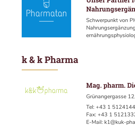
Nahrungsergän
Schwerpunkt von PH
Nahrungsergänzungs
ernährungsphysiol
k & k Pharma
Mag. pharm. D
Grünangergasse 12
Tel: +43 1 512414
Fax: +43 1 512133
E-Mail: k1@kuk-pha