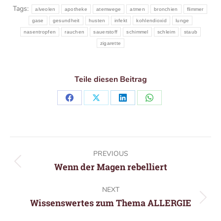
Tags:
alveolen
apotheke
atemwege
atmen
bronchien
flimmer
gase
gesundheit
husten
infekt
kohlendioxid
lunge
nasentropfen
rauchen
sauerstoff
schimmel
schleim
staub
zigarette
Teile diesen Beitrag
Share
Share
Share
Share
on
on
on
on
Facebook
X
LinkedIn
WhatsApp
Post
PREVIOUS
navigation
Previous
Wenn der Magen rebelliert
post:
NEXT
Next
Wissenswertes zum Thema ALLERGIE
post: