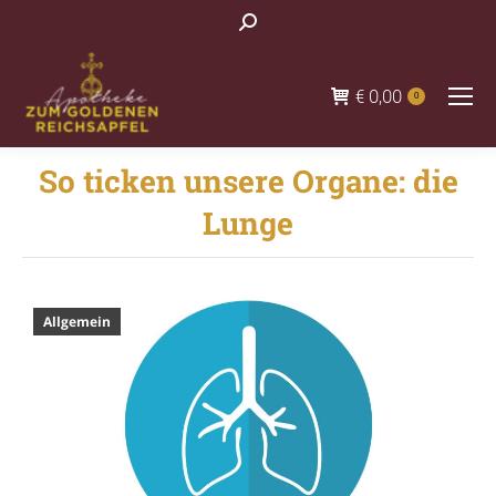
Search:
€
0,00
0
So ticken unsere Organe: die
Lunge
You are here:
Allgemein