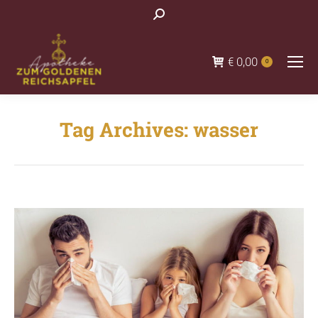
Search:
€
0,00
0
Tag Archives:
wasser
You are here: