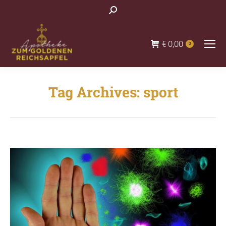
Search:
€
0,00
0
Tag Archives:
sport
You are here: