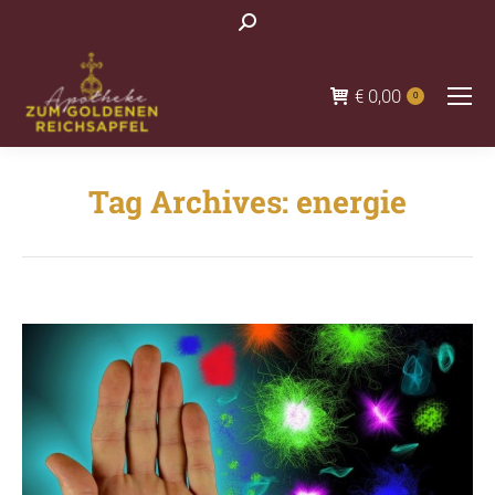
Search:
€
0,00
0
Tag Archives:
energie
You are here: