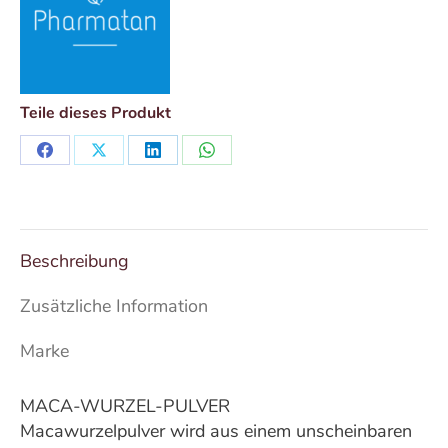
Teile dieses Produkt
Share
Share
Share
Share
on
on
on
on
Facebook
X
LinkedIn
WhatsApp
Beschreibung
Zusätzliche Information
Marke
MACA-WURZEL-PULVER
Macawurzelpulver wird aus einem unscheinbaren