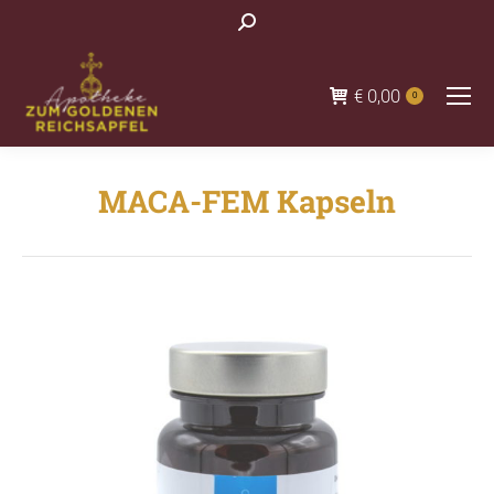
Search:
€
0,00
0
MACA-FEM Kapseln
You are here: