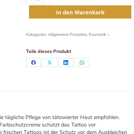
Tattoo
Farbschutz
In den Warenkorb
Menge
Kategorien:
Allgemeine Produkte
,
Kosmetik
Teile dieses Produkt
Share
Share
Share
Share
on
on
on
on
Facebook
X
LinkedIn
WhatsApp
ie tägliche Pflege von tätowierter Haut empfohlen.
Farbschutzcreme schützt das Tattoo vor
 frischen Tattoos ist der Schutz vor dem Ausbleichen